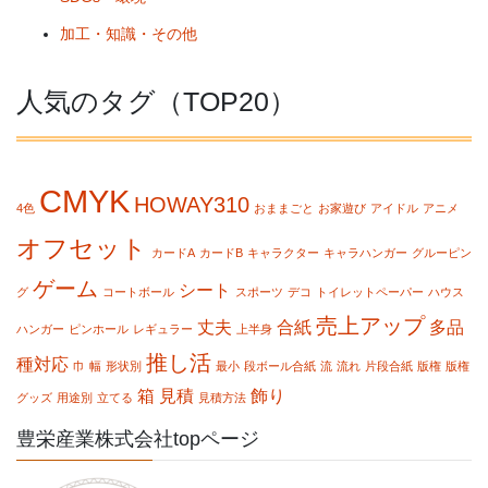
加工・知識・その他
人気のタグ（TOP20）
CMYK
HOWAY310
4色
おままごと
お家遊び
アイドル
アニメ
オフセット
カードA
カードB
キャラクター
キャラハンガー
グルーピン
ゲーム
シート
グ
コートボール
スポーツ
デコ
トイレットペーパー
ハウス
売上アップ
丈夫
合紙
多品
ハンガー
ピンホール
レギュラー
上半身
推し活
種対応
巾
幅
形状別
最小
段ボール合紙
流
流れ
片段合紙
版権
版権
箱
見積
飾り
グッズ
用途別
立てる
見積方法
豊栄産業株式会社topページ