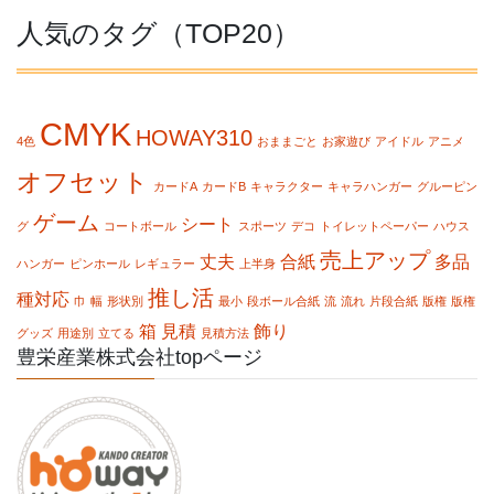
人気のタグ（TOP20）
CMYK
HOWAY310
4色
おままごと
お家遊び
アイドル
アニメ
オフセット
カードA
カードB
キャラクター
キャラハンガー
グルーピン
ゲーム
シート
グ
コートボール
スポーツ
デコ
トイレットペーパー
ハウス
売上アップ
丈夫
合紙
多品
ハンガー
ピンホール
レギュラー
上半身
推し活
種対応
巾
幅
形状別
最小
段ボール合紙
流
流れ
片段合紙
版権
版権
箱
見積
飾り
グッズ
用途別
立てる
見積方法
豊栄産業株式会社topページ