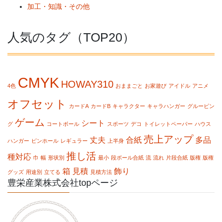
加工・知識・その他
人気のタグ（TOP20）
CMYK
HOWAY310
4色
おままごと
お家遊び
アイドル
アニメ
オフセット
カードA
カードB
キャラクター
キャラハンガー
グルーピン
ゲーム
シート
グ
コートボール
スポーツ
デコ
トイレットペーパー
ハウス
売上アップ
丈夫
合紙
多品
ハンガー
ピンホール
レギュラー
上半身
推し活
種対応
巾
幅
形状別
最小
段ボール合紙
流
流れ
片段合紙
版権
版権
箱
見積
飾り
グッズ
用途別
立てる
見積方法
豊栄産業株式会社topページ