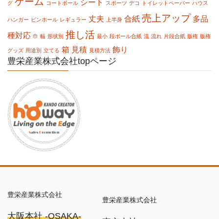
ゲーム
シート
グ
コートボール
スポーツ
デコ
トイレットペーパー
ハウス
売上アップ
丈夫
合紙
多品
ハンガー
ピンホール
レギュラー
上半身
推し活
種対応
巾
幅
形状別
最小
段ボール合紙
流
流れ
片段合紙
版権
版権
箱
見積
飾り
グッズ
用途別
立てる
見積方法
豊栄産業株式会社topページ
豊栄産業株式会社
豊栄産業株式会社
大阪本社 -OSAKA-