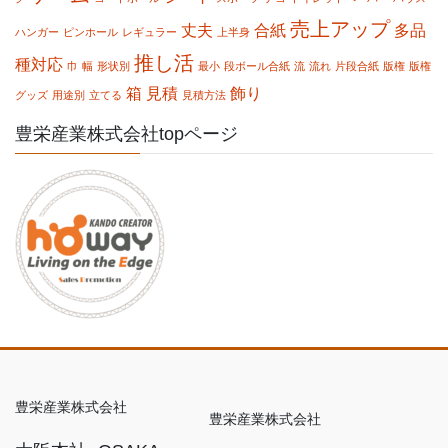
売上アップ
丈夫
合紙
多品
ハンガー
ピンホール
レギュラー
上半身
推し活
種対応
巾
幅
形状別
最小
段ボール合紙
流
流れ
片段合紙
版権
版権
箱
見積
飾り
グッズ
用途別
立てる
見積方法
豊栄産業株式会社topページ
豊栄産業株式会社
豊栄産業株式会社