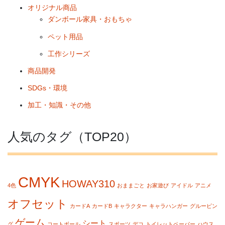
オリジナル商品
ダンボール家具・おもちゃ
ペット用品
工作シリーズ
商品開発
SDGs・環境
加工・知識・その他
人気のタグ（TOP20）
CMYK
HOWAY310
4色
おままごと
お家遊び
アイドル
アニメ
オフセット
カードA
カードB
キャラクター
キャラハンガー
グルーピン
ゲーム
シート
グ
コートボール
スポーツ
デコ
トイレットペーパー
ハウス