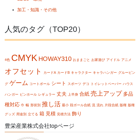
加工・知識・その他
人気のタグ（TOP20）
CMYK
HOWAY310
4色
おままごと
お家遊び
アイドル
アニメ
オフセット
カードA
カードB
キャラクター
キャラハンガー
グルーピン
ゲーム
シート
グ
コートボール
スポーツ
デコ
トイレットペーパー
ハウス
売上アップ
丈夫
合紙
多品
ハンガー
ピンホール
レギュラー
上半身
推し活
種対応
巾
幅
形状別
最小
段ボール合紙
流
流れ
片段合紙
版権
版権
箱
見積
飾り
グッズ
用途別
立てる
見積方法
豊栄産業株式会社topページ