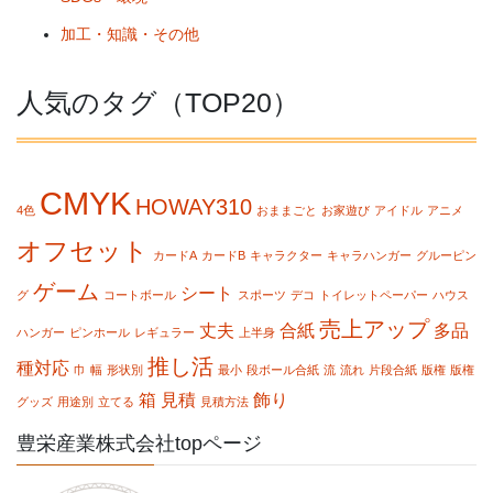
加工・知識・その他
人気のタグ（TOP20）
CMYK
HOWAY310
4色
おままごと
お家遊び
アイドル
アニメ
オフセット
カードA
カードB
キャラクター
キャラハンガー
グルーピン
ゲーム
シート
グ
コートボール
スポーツ
デコ
トイレットペーパー
ハウス
売上アップ
丈夫
合紙
多品
ハンガー
ピンホール
レギュラー
上半身
推し活
種対応
巾
幅
形状別
最小
段ボール合紙
流
流れ
片段合紙
版権
版権
箱
見積
飾り
グッズ
用途別
立てる
見積方法
豊栄産業株式会社topページ