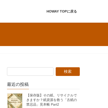
HOWAY TOPに戻る
最近の投稿
【保存版】その紙、リサイクルで
きますか？紙資源を救う「古紙の
禁忌品」見本帳 Part2