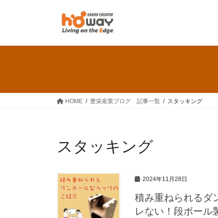
コ
ナ
ン
ビ
テ
ゲ
ン
ー
ツ
シ
へ
ョ
ス
ン
キ
に
ッ
移
HOME
豊栄産業ブログ 記事一覧
スタッキング
プ
動
スタッキング
2024年11月28日
積み重ねられるダ
レない！段ボール