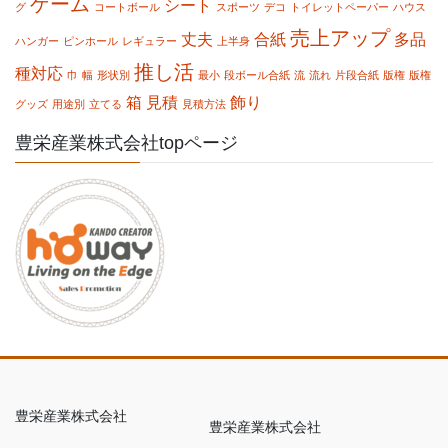
ゲーム
シート
グ
コートボール
スポーツ
デコ
トイレットペーパー
ハウス
売上アップ
丈夫
合紙
多品
ハンガー
ピンホール
レギュラー
上半身
推し活
種対応
巾
幅
形状別
最小
段ボール合紙
流
流れ
片段合紙
版権
版権
箱
見積
飾り
グッズ
用途別
立てる
見積方法
豊栄産業株式会社topページ
豊栄産業株式会社
豊栄産業株式会社