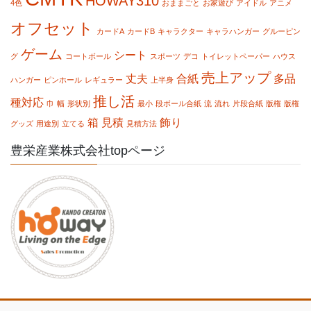
HOWAY310
4色
おままごと
お家遊び
アイドル
アニメ
オフセット
カードA
カードB
キャラクター
キャラハンガー
グルーピン
ゲーム
シート
グ
コートボール
スポーツ
デコ
トイレットペーパー
ハウス
売上アップ
丈夫
合紙
多品
ハンガー
ピンホール
レギュラー
上半身
推し活
種対応
巾
幅
形状別
最小
段ボール合紙
流
流れ
片段合紙
版権
版権
箱
見積
飾り
グッズ
用途別
立てる
見積方法
豊栄産業株式会社topページ