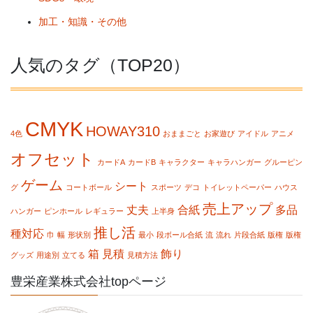
加工・知識・その他
人気のタグ（TOP20）
CMYK
HOWAY310
4色
おままごと
お家遊び
アイドル
アニメ
オフセット
カードA
カードB
キャラクター
キャラハンガー
グルーピン
ゲーム
シート
グ
コートボール
スポーツ
デコ
トイレットペーパー
ハウス
売上アップ
丈夫
合紙
多品
ハンガー
ピンホール
レギュラー
上半身
推し活
種対応
巾
幅
形状別
最小
段ボール合紙
流
流れ
片段合紙
版権
版権
箱
見積
飾り
グッズ
用途別
立てる
見積方法
豊栄産業株式会社topページ