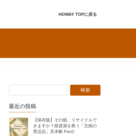
HOWAY TOPに戻る
最近の投稿
【保存版】その紙、リサイクルで
きますか？紙資源を救う「古紙の
禁忌品」見本帳 Part2