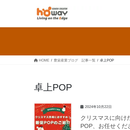
コ
ナ
ン
ビ
テ
ゲ
ン
ー
ツ
シ
へ
ョ
ス
ン
キ
に
ッ
移
HOME
豊栄産業ブログ 記事一覧
卓上POP
プ
動
卓上POP
2024年10月22日
クリスマスに向け
POP、お任せくだ