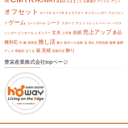
HOWAY310
4色
おままごと
お家遊び
アイドル
アニメ
オフセット
カードA
カードB
キャラクター
キャラハンガー
グルーピン
ゲーム
シート
グ
コートボール
スポーツ
デコ
トイレットペーパー
ハウス
売上アップ
丈夫
合紙
多品
ハンガー
ピンホール
レギュラー
上半身
推し活
種対応
巾
幅
形状別
最小
段ボール合紙
流
流れ
片段合紙
版権
版権
箱
見積
飾り
グッズ
用途別
立てる
見積方法
豊栄産業株式会社topページ