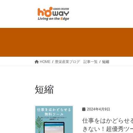
コ
ナ
ン
ビ
テ
ゲ
ン
ー
ツ
シ
へ
ョ
ス
ン
キ
に
ッ
移
HOME
豊栄産業ブログ 記事一覧
短縮
プ
動
短縮
2024年4月9日
仕事をはかどらせ
きない！超優秀ツ