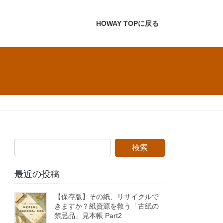
HOWAY TOPに戻る
最近の投稿
【保存版】その紙、リサイクルで
きますか？紙資源を救う「古紙の
禁忌品」見本帳 Part2