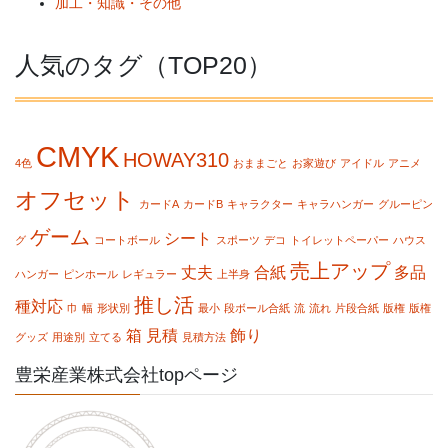
加工・知識・その他
人気のタグ（TOP20）
CMYK
HOWAY310
4色
おままごと
お家遊び
アイドル
アニメ
オフセット
カードA
カードB
キャラクター
キャラハンガー
グルーピン
ゲーム
シート
グ
コートボール
スポーツ
デコ
トイレットペーパー
ハウス
売上アップ
丈夫
合紙
多品
ハンガー
ピンホール
レギュラー
上半身
推し活
種対応
巾
幅
形状別
最小
段ボール合紙
流
流れ
片段合紙
版権
版権
箱
見積
飾り
グッズ
用途別
立てる
見積方法
豊栄産業株式会社topページ