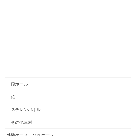
2026年7月15日
端材で工作『コレクションケース編』｜捨てられるは
ずの端材が変身！手作りコレクションケースの製作記
録
2026年7月14日
カテゴリー
販促ツール
段ボール
紙
スチレンパネル
その他素材
外装ケース・パッケージ