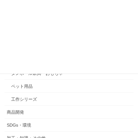
紙
スチレンパネル
その他素材
外装ケース・パッケージ
オリジナル商品
ダンボール家具・おもちゃ
ペット用品
工作シリーズ
商品開発
SDGs・環境
加工・知識・その他