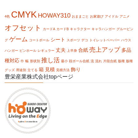
CMYK
HOWAY310
4色
おままごと
お家遊び
アイドル
アニメ
オフセット
カードA
カードB
キャラクター
キャラハンガー
グルーピン
ゲーム
シート
グ
コートボール
スポーツ
デコ
トイレットペーパー
ハウス
売上アップ
丈夫
合紙
多品
ハンガー
ピンホール
レギュラー
上半身
推し活
種対応
巾
幅
形状別
最小
段ボール合紙
流
流れ
片段合紙
版権
版権
箱
見積
飾り
グッズ
用途別
立てる
見積方法
豊栄産業株式会社topページ