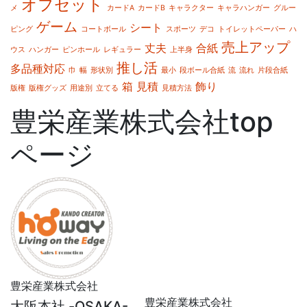
オフセット
メ
カードA
カードB
キャラクター
キャラハンガー
グルー
ゲーム
シート
ピング
コートボール
スポーツ
デコ
トイレットペーパー
ハ
売上アップ
丈夫
合紙
ウス
ハンガー
ピンホール
レギュラー
上半身
推し活
多品種対応
巾
幅
形状別
最小
段ボール合紙
流
流れ
片段合紙
箱
見積
飾り
版権
版権グッズ
用途別
立てる
見積方法
豊栄産業株式会社top
ページ
豊栄産業株式会社
豊栄産業株式会社
大阪本社 -OSAKA-