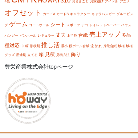
HOWAY310
4色
おままごと
お家遊び
アイドル
アニメ
オフセット
カードA
カードB
キャラクター
キャラハンガー
グルーピン
ゲーム
シート
グ
コートボール
スポーツ
デコ
トイレットペーパー
ハウス
売上アップ
丈夫
合紙
多品
ハンガー
ピンホール
レギュラー
上半身
推し活
種対応
巾
幅
形状別
最小
段ボール合紙
流
流れ
片段合紙
版権
版権
箱
見積
飾り
グッズ
用途別
立てる
見積方法
豊栄産業株式会社topページ