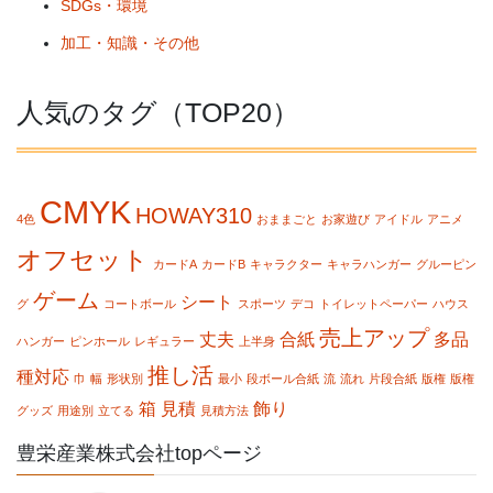
SDGs・環境
加工・知識・その他
人気のタグ（TOP20）
CMYK
HOWAY310
4色
おままごと
お家遊び
アイドル
アニメ
オフセット
カードA
カードB
キャラクター
キャラハンガー
グルーピン
ゲーム
シート
グ
コートボール
スポーツ
デコ
トイレットペーパー
ハウス
売上アップ
丈夫
合紙
多品
ハンガー
ピンホール
レギュラー
上半身
推し活
種対応
巾
幅
形状別
最小
段ボール合紙
流
流れ
片段合紙
版権
版権
箱
見積
飾り
グッズ
用途別
立てる
見積方法
豊栄産業株式会社topページ