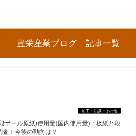
豊栄産業ブログ 記事一覧
加工・知識・その他
段ボール原紙)使用量(国内使用量)：板紙と段
調査！今後の動向は？