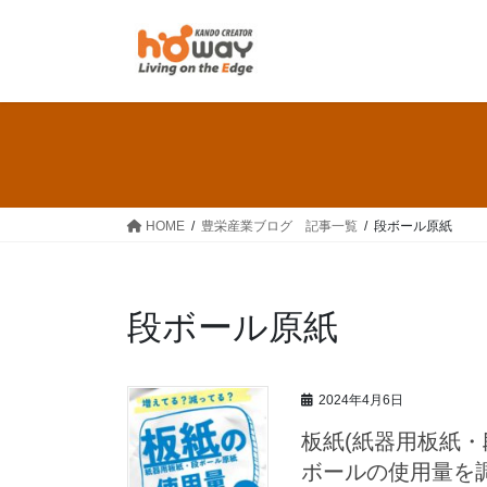
コ
ナ
ン
ビ
テ
ゲ
ン
ー
ツ
シ
へ
ョ
ス
ン
キ
に
ッ
移
HOME
豊栄産業ブログ 記事一覧
段ボール原紙
プ
動
段ボール原紙
2024年4月6日
板紙(紙器用板紙・
ボールの使用量を