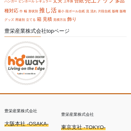
売上アップ
丈夫
合紙
多品
ハンガー
ピンホール
レギュラー
上半身
推し活
種対応
巾
幅
形状別
最小
段ボール合紙
流
流れ
片段合紙
版権
版権
箱
見積
飾り
グッズ
用途別
立てる
見積方法
豊栄産業株式会社topページ
豊栄産業株式会社
豊栄産業株式会社
大阪本社 -OSAKA-
東京支社 -TOKYO-