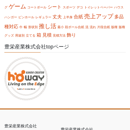
ゲーム
シート
グ
コートボール
スポーツ
デコ
トイレットペーパー
ハウス
売上アップ
丈夫
合紙
多品
ハンガー
ピンホール
レギュラー
上半身
推し活
種対応
巾
幅
形状別
最小
段ボール合紙
流
流れ
片段合紙
版権
版権
箱
見積
飾り
グッズ
用途別
立てる
見積方法
豊栄産業株式会社topページ
豊栄産業株式会社
豊栄産業株式会社